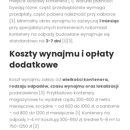
miejsce dostawy kontenera [7]. Warunki płatności
bywają różne: część przedsiębiorstw wymaga
przedpłaty, część pobiera należność przy odbiorze
[3]. Minimalny okres wynajmu to zazwyczaj
1 miesiąc
przy specjalistycznych kontenerach, natomiast
kontenery na odpady budowlane wynajmuje się
standardowo na
3-7 dni
[1][3].
Koszty wynajmu i opłaty
dodatkowe
Koszt wynajmu zależy od
wielkości kontenera,
rodzaju odpadów, czasu wynajmu oraz lokalizacji
podstawienia [3]. Przykładowo kontenery
magazynowe to wydatek rzędu 300–600 zł netto
miesięcznie, socjalne – od 600 do 1000 zł, a sanitarne
– od 800 do 1200 zł miesięcznie [1]. Kontenery na
odpady 1–4 m³ kosztują 300–650 zł, średnie 5–8 m³ to
750–1250 zł [2].