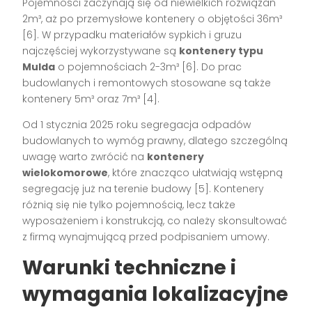
Pojemności zaczynają się od niewielkich rozwiązań
2m³, aż po przemysłowe kontenery o objętości 36m³
[6]. W przypadku materiałów sypkich i gruzu
najczęściej wykorzystywane są
kontenery typu
Mulda
o pojemnościach 2-3m³ [6]. Do prac
budowlanych i remontowych stosowane są także
kontenery 5m³ oraz 7m³ [4].
Od 1 stycznia 2025 roku segregacja odpadów
budowlanych to wymóg prawny, dlatego szczególną
uwagę warto zwrócić na
kontenery
wielokomorowe
, które znacząco ułatwiają wstępną
segregację już na terenie budowy [5]. Kontenery
różnią się nie tylko pojemnością, lecz także
wyposażeniem i konstrukcją, co należy skonsultować
z firmą wynajmującą przed podpisaniem umowy.
Warunki techniczne i
wymagania lokalizacyjne