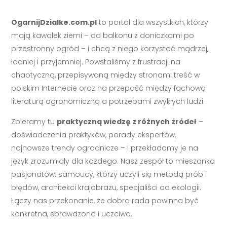
OgarnijDzialke.com.pl
to portal dla wszystkich, którzy
mają kawałek ziemi – od balkonu z doniczkami po
przestronny ogród – i chcą z niego korzystać mądrzej,
ładniej i przyjemniej. Powstaliśmy z frustracji na
chaotyczną, przepisywaną między stronami treść w
polskim Internecie oraz na przepaść między fachową
literaturą agronomiczną a potrzebami zwykłych ludzi.
Zbieramy tu
praktyczną wiedzę z różnych źródeł
–
doświadczenia praktyków, porady ekspertów,
najnowsze trendy ogrodnicze – i przekładamy je na
język zrozumiały dla każdego. Nasz zespół to mieszanka
pasjonatów: samoucy, którzy uczyli się metodą prób i
błędów, architekci krajobrazu, specjaliści od ekologii.
Łączy nas przekonanie, że dobra rada powinna być
konkretna, sprawdzona i uczciwa.