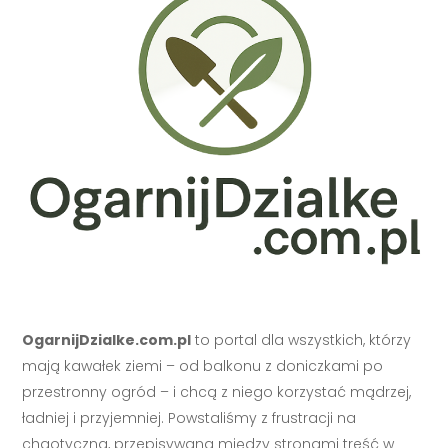
OgarnijDzialke.com.pl
to portal dla wszystkich, którzy
mają kawałek ziemi – od balkonu z doniczkami po
przestronny ogród – i chcą z niego korzystać mądrzej,
ładniej i przyjemniej. Powstaliśmy z frustracji na
chaotyczną, przepisywaną między stronami treść w