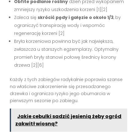
Obfite podlanie rośliny
dzień przed wykopaniem
zmniejszy ryzyko uszkodzenia korzeni
[1][2]
Zaleca się
skrócić pędy i gałęzie o około 1/3
, by
ograniczyć transpirację wody i wspomóc
regenerację korzeni
[2]
Bryła korzeniowa powinna być jak największa,
zwłaszcza u starszych egzemplarzy. Optymalny
promień bryły stanowi połowę średnicy korony
drzewa
[2][6]
Każdy z tych zabiegów radykalnie poprawia szanse
na właściwe zakorzenienie się przesadzanego
drzewka i ogranicza ryzyko jego obumarcia w
pierwszym sezonie po zabiegu.
Jakie cebulki sadzić jesienią żeby ogród
zakwitł wiosną?