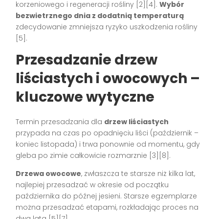
korzeniowego i regeneracji rośliny
[2][4]
.
Wybór
bezwietrznego dnia z dodatnią temperaturą
zdecydowanie zmniejsza ryzyko uszkodzenia rośliny
[5]
.
Przesadzanie drzew
liściastych i owocowych –
kluczowe wytyczne
Termin przesadzania dla
drzew liściastych
przypada na czas po opadnięciu liści (październik –
koniec listopada) i trwa ponownie od momentu, gdy
gleba po zimie całkowicie rozmarznie
[3][8]
.
Drzewa owocowe
, zwłaszcza te starsze niż kilka lat,
najlepiej przesadzać w okresie od początku
października do późnej jesieni. Starsze egzemplarze
można przesadzać etapami, rozkładając proces na
dwa lata
[5][7]
.