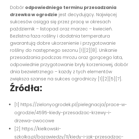
Dobór
odpowiedniego terminu przesadzania
drzewka w ogrodzie
jest decydujący. Najwięcej
sukcesów osiąga się przez pracę w okresach
październik – listopad oraz marzec – kwiecień.
Bezlistna faza rośliny i dodatnia temperatura
gwarantują dobre ukorzenienie i przygotowanie
rośliny do następnego sezonu
[1][2][8]
. Unikanie
przesadzania podczas mrozu oraz gorącego lata,
odpowiednie przygotowanie bryły korzeniowej, dobór
dnia bezwietrznego – każdy z tych elementów
zwiększa szanse na sukces ogrodniczy
[1][2][5][7]
.
Źródła:
[1] https://zielonyogrodek.pl/pielegnacja/prace-w-
ogrodzie/4595-kiedy-przesadzac-krzewy-i-
drzewa-owocowe
[2] https://kielkowski-
szkolka.pl/bazawiedzy/11/kiedy-i-jak-przesadzac-