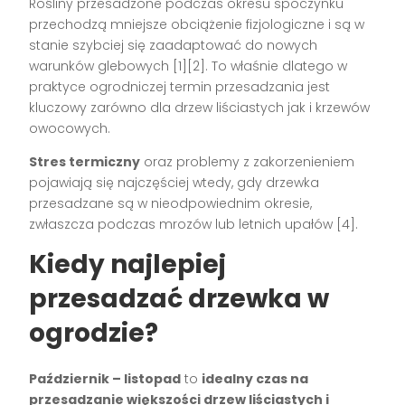
Rośliny przesadzone podczas okresu spoczynku
przechodzą mniejsze obciążenie fizjologiczne i są w
stanie szybciej się zaadaptować do nowych
warunków glebowych
[1][2]
. To właśnie dlatego w
praktyce ogrodniczej termin przesadzania jest
kluczowy zarówno dla drzew liściastych jak i krzewów
owocowych.
Stres termiczny
oraz problemy z zakorzenieniem
pojawiają się najczęściej wtedy, gdy drzewka
przesadzane są w nieodpowiednim okresie,
zwłaszcza podczas mrozów lub letnich upałów
[4]
.
Kiedy najlepiej
przesadzać drzewka w
ogrodzie?
Październik – listopad
to
idealny czas na
przesadzanie większości drzew liściastych i