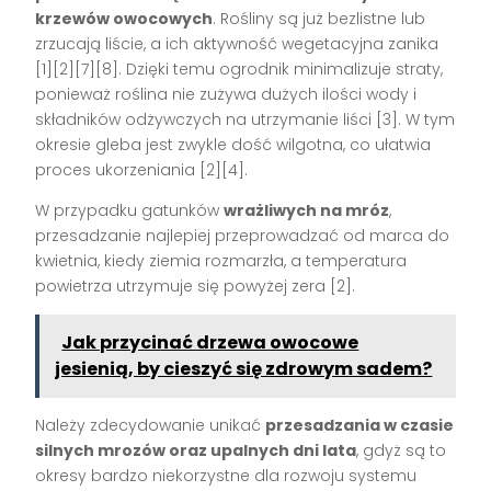
krzewów owocowych
. Rośliny są już bezlistne lub
zrzucają liście, a ich aktywność wegetacyjna zanika
[1][2][7][8]
. Dzięki temu ogrodnik minimalizuje straty,
ponieważ roślina nie zużywa dużych ilości wody i
składników odżywczych na utrzymanie liści
[3]
. W tym
okresie gleba jest zwykle dość wilgotna, co ułatwia
proces ukorzeniania
[2][4]
.
W przypadku gatunków
wrażliwych na mróz
,
przesadzanie najlepiej przeprowadzać od marca do
kwietnia, kiedy ziemia rozmarzła, a temperatura
powietrza utrzymuje się powyżej zera
[2]
.
Jak przycinać drzewa owocowe
jesienią, by cieszyć się zdrowym sadem?
Należy zdecydowanie unikać
przesadzania w czasie
silnych mrozów oraz upalnych dni lata
, gdyż są to
okresy bardzo niekorzystne dla rozwoju systemu