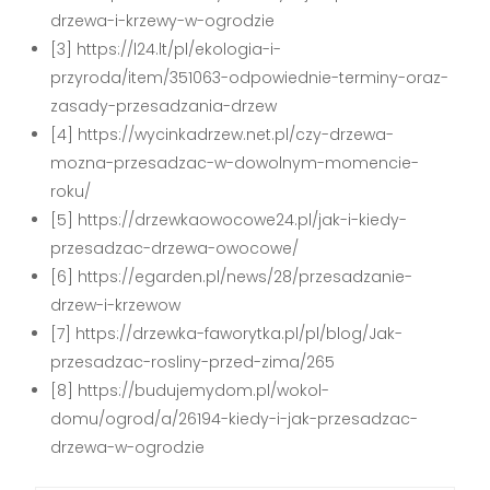
drzewa-i-krzewy-w-ogrodzie
[3] https://l24.lt/pl/ekologia-i-
przyroda/item/351063-odpowiednie-terminy-oraz-
zasady-przesadzania-drzew
[4] https://wycinkadrzew.net.pl/czy-drzewa-
mozna-przesadzac-w-dowolnym-momencie-
roku/
[5] https://drzewkaowocowe24.pl/jak-i-kiedy-
przesadzac-drzewa-owocowe/
[6] https://egarden.pl/news/28/przesadzanie-
drzew-i-krzewow
[7] https://drzewka-faworytka.pl/pl/blog/Jak-
przesadzac-rosliny-przed-zima/265
[8] https://budujemydom.pl/wokol-
domu/ogrod/a/26194-kiedy-i-jak-przesadzac-
drzewa-w-ogrodzie